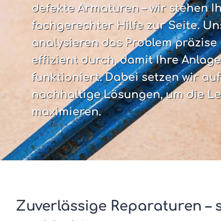
defekte Armaturen – wir stehen I
fachgerechter Hilfe zur Seite. U
analysieren das Problem präzise
effizient durch, damit Ihre Anlag
funktioniert. Dabei setzen wir au
nachhaltige Lösungen, um die Le
maximieren.
Zuverlässige Reparaturen – s