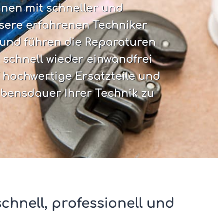
hnen mit schneller und
nsere erfahrenen Techniker
 und führen die Reparaturen
e schnell wieder einwandfrei
f hochwertige Ersatzteile und
bensdauer Ihrer Technik zu
chnell, professionell und